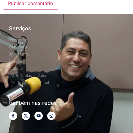
Serviços
Marketing
Cerimonial
Jornalismo
Internet
Cultural
Ator Dublador Voice
Produtor Audiovisual
também nas redes