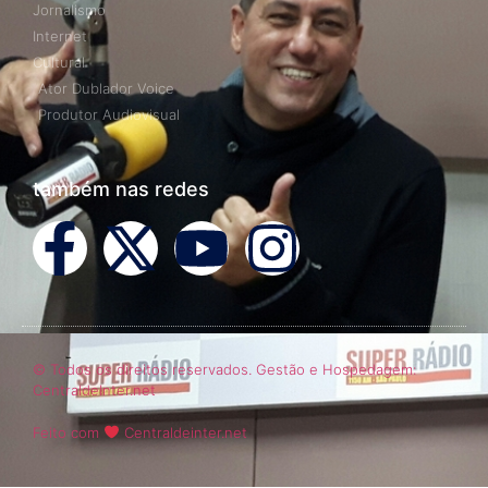
Jornalismo
Internet
Cultural
Ator Dublador Voice
Produtor Audiovisual
também nas redes
© Todos os direitos reservados. Gestão e Hospedagem:
CentraldeInter.net
Feito com
Centraldeinter.net