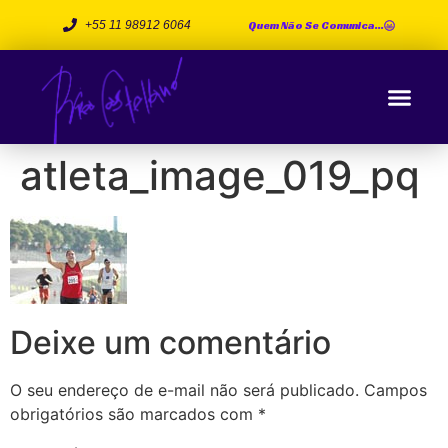
Quem Não Se Comunica...
+55 11 98912 6064
Me Chama que Eu Vou
atleta_image_019_pq
Deixe um comentário
O seu endereço de e-mail não será publicado.
Campos
obrigatórios são marcados com
*