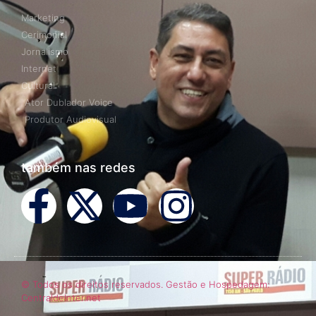
Marketing
Cerimonial
Jornalismo
Internet
Cultural
Ator Dublador Voice
Produtor Audiovisual
também nas redes
© Todos os direitos reservados. Gestão e Hospedagem:
CentraldeInter.net